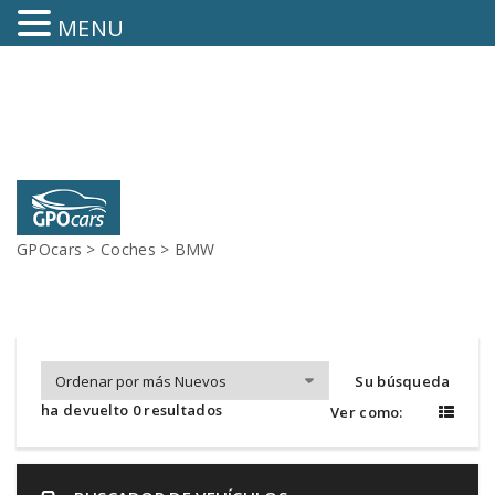
MENU
Llamanos : +34 973 44 68 10 / +34 654 52 58 21
E-mail: automociolacodosa@gmail.com
GPOcars
>
Coches
>
BMW
Su búsqueda
ha devuelto 0 resultados
Ver como: