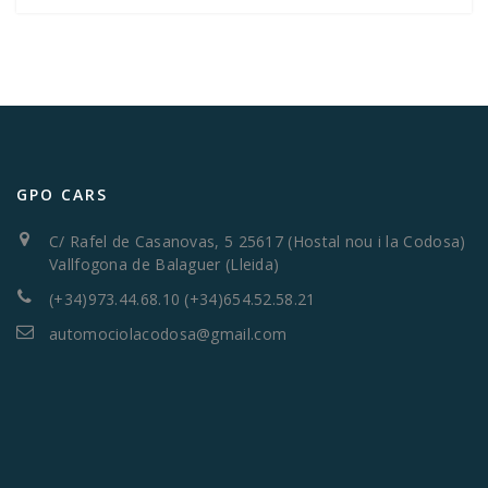
GPO CARS
C/ Rafel de Casanovas, 5 25617 (Hostal nou i la Codosa)
Vallfogona de Balaguer (Lleida)
(+34)973.44.68.10 (+34)654.52.58.21
automociolacodosa@gmail.com